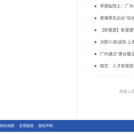
李德紘院士：广州
黄埔率先出台“信创
【新基建】新基建
决胜5G新战场 上海
广州通过“惠台暖企
南京：人才安居政
共有
12
网站地图
友情链接
版权声明